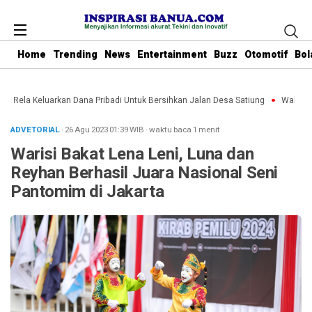
Home
Trending
News
Entertainment
Buzz
Otomotif
Bol
u Rela Keluarkan Dana Pribadi Untuk Bersihkan Jalan Desa Satiung
Waket DPR
ADVETORIAL
· 26 Agu 2023
01:39
WIB
·
waktu baca 1 menit
Warisi Bakat Lena Leni, Luna dan
Reyhan Berhasil Juara Nasional Seni
Pantomim di Jakarta