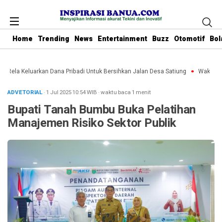
Home
Trending
News
Entertainment
Buzz
Otomotif
Bol
u Rela Keluarkan Dana Pribadi Untuk Bersihkan Jalan Desa Satiung
Waket DPR
ADVETORIAL
· 1 Jul 2025
10:54
WIB
·
waktu baca 1 menit
Bupati Tanah Bumbu Buka Pelatihan
Manajemen Risiko Sektor Publik