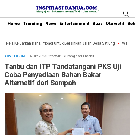
Home
Trending
News
Entertainment
Buzz
Otomotif
Bol
bu Rela Keluarkan Dana Pribadi Untuk Bersihkan Jalan Desa Satiung
Waket DP
ADVETORIAL
· 14 Okt 2023
02:22
WIB
·
kurang dari 1 menit
Tanbu dan ITP Tandatangani PKS Uji
Coba Penyediaan Bahan Bakar
Alternatif dari Sampah