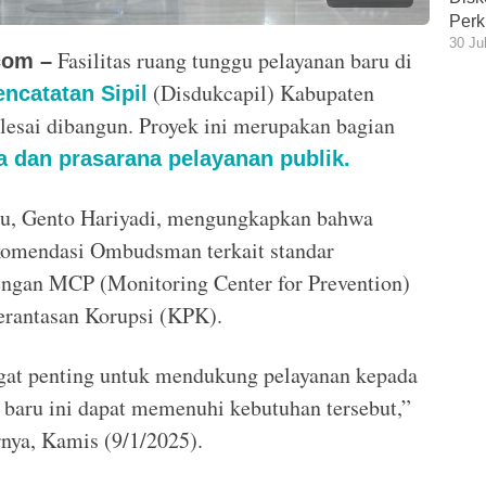
Perk
30 Ju
Fasilitas ruang tunggu pelayanan baru di
com –
(Disdukcapil) Kabupaten
ncatatan Sipil
lesai dibangun. Proyek ini merupakan bagian
a dan prasarana pelayanan publik.
u, Gento Hariyadi, mengungkapkan bahwa
komendasi Ombudsman terkait standar
engan MCP (Monitoring Center for Prevention)
erantasan Korupsi (KPK).
gat penting untuk mendukung pelayanan kepada
s baru ini dapat memenuhi kebutuhan tersebut,”
rnya, Kamis (9/1/2025).