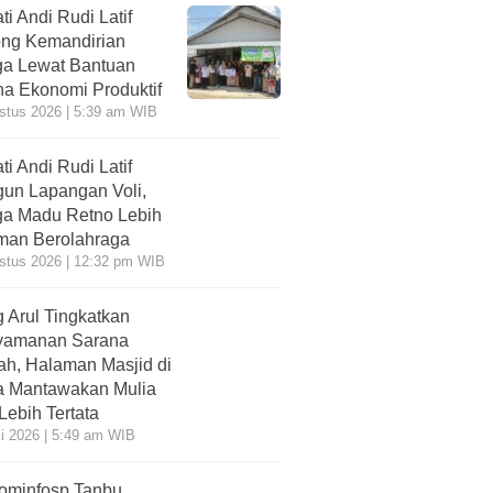
ti Andi Rudi Latif
ng Kemandirian
a Lewat Bantuan
a Ekonomi Produktif
stus 2026 | 5:39 am WIB
ti Andi Rudi Latif
un Lapangan Voli,
a Madu Retno Lebih
an Berolahraga
stus 2026 | 12:32 pm WIB
 Arul Tingkatkan
yamanan Sarana
ah, Halaman Masjid di
 Mantawakan Mulia
 Lebih Tertata
li 2026 | 5:49 am WIB
ominfosp Tanbu