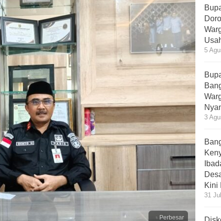
Bupa
Doro
Warg
Usah
5 Agu
Bupa
Bang
Warg
Nyam
3 Agu
Bang
Ken
Ibad
Desa
Kini
31 Ju
Perbesar
Disk