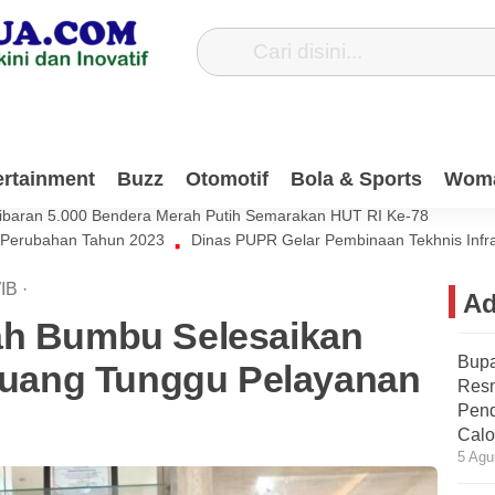
Dana Pribadi Untuk Bersihkan Jalan Desa Satiung
ertainment
Buzz
Otomotif
Bola & Sports
Wom
si Muda Harus Ikut Berkontribusi Untuk Negeri
ibaran 5.000 Bendera Merah Putih Semarakan HUT RI Ke-78
 Perubahan Tahun 2023
Dinas PUPR Gelar Pembinaan Tekhnis Infr
IB
·
Ad
ah Bumbu Selesaikan
Bupa
ang Tunggu Pelayanan
Res
Pend
Calo
5 Agu