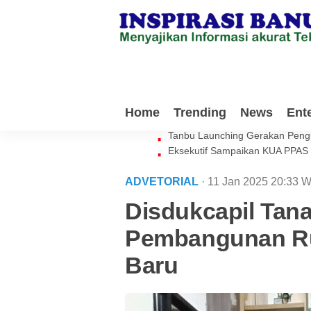
Milenial Tanbu Rela Keluarkan 
Home
Trending
News
Ent
Waket DPRD Tanbu Sebut Genera
Tanbu Launching Gerakan Peng
Eksekutif Sampaikan KUA PPAS
ADVETORIAL
· 11 Jan 2025
20:33
W
Disdukcapil Tan
Pembangunan Ru
Baru