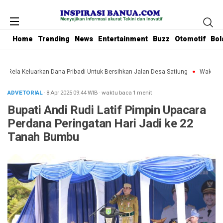
Home
Trending
News
Entertainment
Buzz
Otomotif
Bol
u Rela Keluarkan Dana Pribadi Untuk Bersihkan Jalan Desa Satiung
Waket DPR
ADVETORIAL
· 8 Apr 2025
09:44
WIB
·
waktu baca 1 menit
Bupati Andi Rudi Latif Pimpin Upacara
Perdana Peringatan Hari Jadi ke 22
Tanah Bumbu