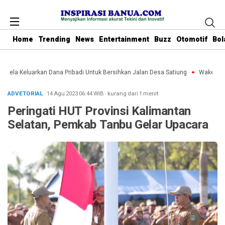
Home
Trending
News
Entertainment
Buzz
Otomotif
Bol
 Rela Keluarkan Dana Pribadi Untuk Bersihkan Jalan Desa Satiung
Waket DPRD
ADVETORIAL
· 14 Agu 2023
06:44
WIB
·
kurang dari 1 menit
Peringati HUT Provinsi Kalimantan
Selatan, Pemkab Tanbu Gelar Upacara