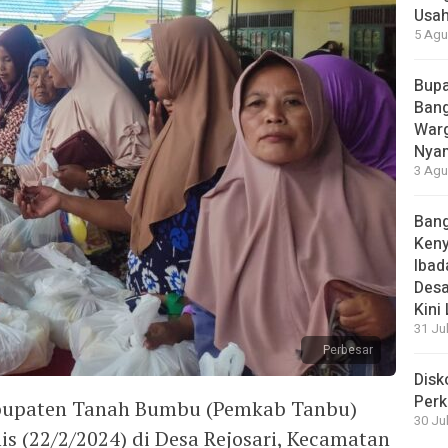
Usah
5 Agu
Bupa
Bang
Warg
Nyam
3 Agu
Bang
Ken
Ibad
Desa
Kini
31 Ju
Perbesar
Disk
Perk
bupaten Tanah Bumbu (Pemkab Tanbu)
30 Ju
s (22/2/2024) di Desa Rejosari, Kecamatan