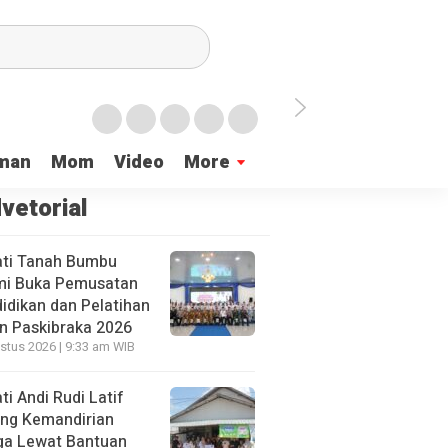
si Untuk Negeri
Tanbu Launching Gerakan Pengibaran 5.000 Bendera
man
Mom
Video
More
vetorial
ti Tanah Bumbu
mi Buka Pemusatan
idikan dan Pelatihan
n Paskibraka 2026
stus 2026 | 9:33 am WIB
ti Andi Rudi Latif
ng Kemandirian
a Lewat Bantuan