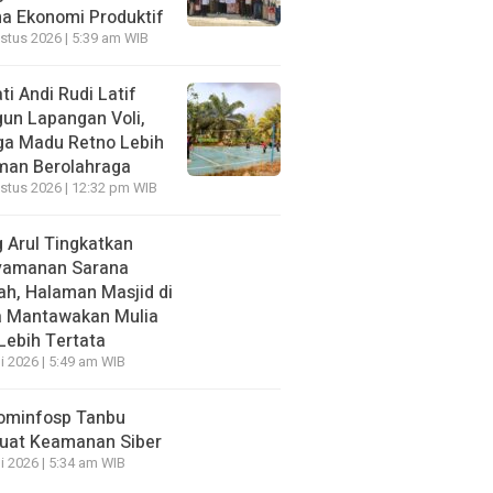
a Ekonomi Produktif
stus 2026 | 5:39 am WIB
ti Andi Rudi Latif
un Lapangan Voli,
a Madu Retno Lebih
an Berolahraga
stus 2026 | 12:32 pm WIB
 Arul Tingkatkan
yamanan Sarana
ah, Halaman Masjid di
 Mantawakan Mulia
 Lebih Tertata
li 2026 | 5:49 am WIB
ominfosp Tanbu
uat Keamanan Siber
li 2026 | 5:34 am WIB