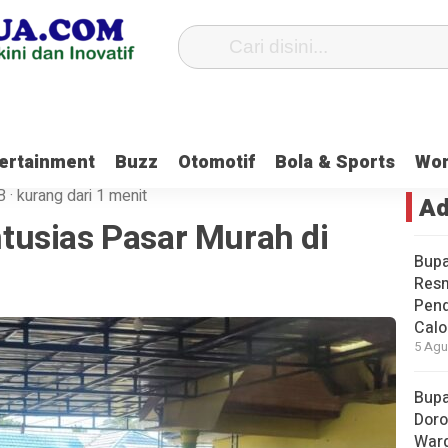
tiung
Waket DPRD Tanbu Sebut Generasi Muda Harus Ikut Berkontribu
ertainment
Buzz
Otomotif
Bola & Sports
Wo
B
·
kurang dari 1 menit
Ad
usias Pasar Murah di
Bupa
Res
Pend
Calo
5 Agu
Bupa
Doro
Warg