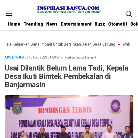
Home
Trending
News
Entertainment
Buzz
Otomotif
Bol
u Rela Keluarkan Dana Pribadi Untuk Bersihkan Jalan Desa Satiung
Waket DPRD
ADVETORIAL
· 10 Okt 2023
04:59
WIB
·
waktu baca 1 menit
Usai Dilantik Belum Lama Tadi, Kepala
Desa Ikuti Bimtek Pembekalan di
Banjarmasin