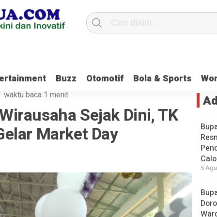
ung
Waket DPRD Tanbu Sebut Generasi Muda Harus Ikut Berkontribusi
ertainment
Buzz
Otomotif
Bola & Sports
Wo
·
waktu baca 1 menit
Ad
irausaha Sejak Dini, TK
Bupa
elar Market Day
Res
Pend
Calo
5 Agu
Bupa
Doro
Warg