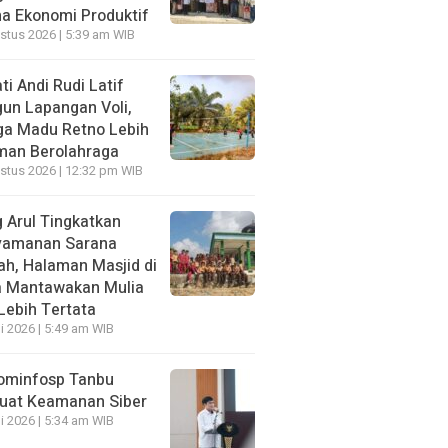
a Ekonomi Produktif
stus 2026 | 5:39 am WIB
ti Andi Rudi Latif
un Lapangan Voli,
a Madu Retno Lebih
an Berolahraga
stus 2026 | 12:32 pm WIB
 Arul Tingkatkan
yamanan Sarana
ah, Halaman Masjid di
 Mantawakan Mulia
 Lebih Tertata
li 2026 | 5:49 am WIB
ominfosp Tanbu
uat Keamanan Siber
li 2026 | 5:34 am WIB