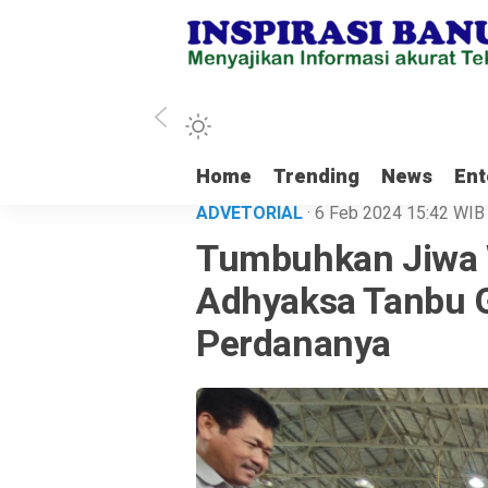
enial Tanbu Rela Keluarkan Dana Pribadi Untuk Bersihkan Jalan Desa Sati
Home
Trending
News
Ent
ADVETORIAL
· 6 Feb 2024
15:42
WIB
Tumbuhkan Jiwa W
Adhyaksa Tanbu G
Perdananya