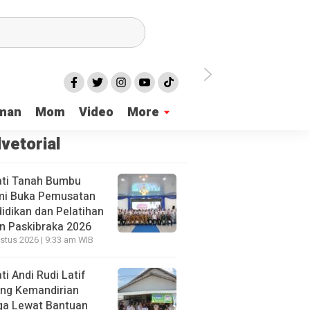
 Untuk Negeri
Tanbu Launching Gerakan Pengibaran 5.000 Bendera M
man
Mom
Video
More
vetorial
ti Tanah Bumbu
mi Buka Pemusatan
idikan dan Pelatihan
n Paskibraka 2026
stus 2026 | 9:33 am WIB
ti Andi Rudi Latif
ng Kemandirian
a Lewat Bantuan