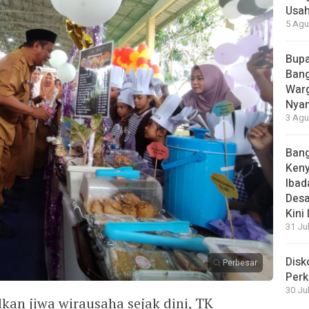
Usah
5 Agu
Bupa
Bang
Warg
Nyam
3 Agu
Bang
Ken
Ibad
Desa
Kini
31 Ju
Disk
Perbesar
Perk
30 Ju
an jiwa wirausaha sejak dini, TK