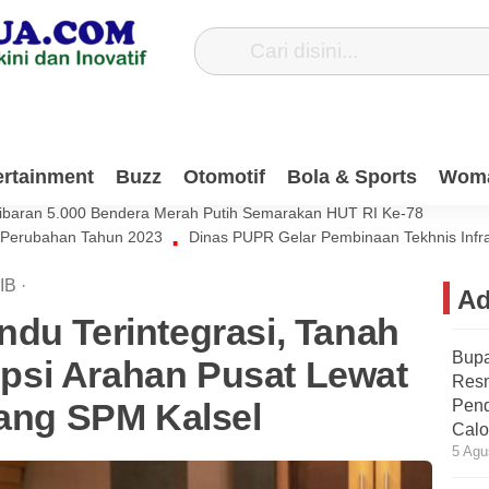
Dana Pribadi Untuk Bersihkan Jalan Desa Satiung
ertainment
Buzz
Otomotif
Bola & Sports
Wom
si Muda Harus Ikut Berkontribusi Untuk Negeri
ibaran 5.000 Bendera Merah Putih Semarakan HUT RI Ke-78
 Perubahan Tahun 2023
Dinas PUPR Gelar Pembinaan Tekhnis Infr
IB
·
Ad
du Terintegrasi, Tanah
Bupa
si Arahan Pusat Lewat
Res
dang SPM Kalsel
Pend
Calo
5 Agu