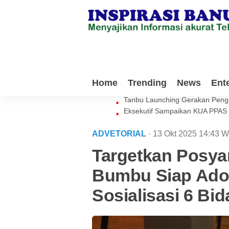
Milenial Tanbu Rela Keluarkan 
Home
Trending
News
Ent
Waket DPRD Tanbu Sebut Genera
Tanbu Launching Gerakan Peng
Eksekutif Sampaikan KUA PPAS
ADVETORIAL
· 13 Okt 2025
14:43
W
Targetkan Posyan
Bumbu Siap Adop
Sosialisasi 6 Bi