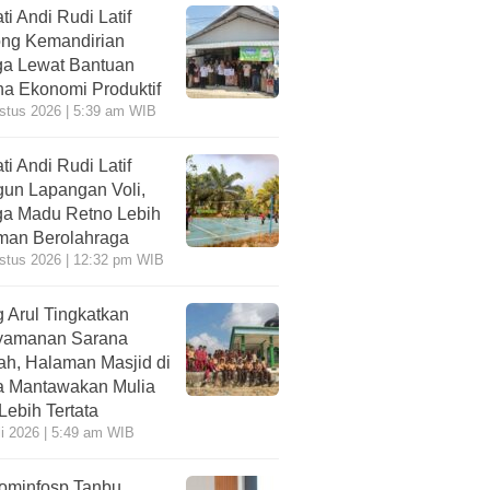
ti Andi Rudi Latif
ng Kemandirian
a Lewat Bantuan
a Ekonomi Produktif
stus 2026 | 5:39 am WIB
ti Andi Rudi Latif
un Lapangan Voli,
a Madu Retno Lebih
an Berolahraga
stus 2026 | 12:32 pm WIB
 Arul Tingkatkan
yamanan Sarana
ah, Halaman Masjid di
 Mantawakan Mulia
 Lebih Tertata
li 2026 | 5:49 am WIB
ominfosp Tanbu