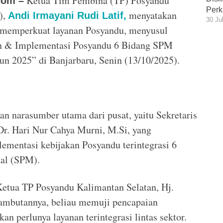
Ketua Tim Pembina (TP) Posyandu
com –
Perk
),
menyatakan
Andi Irmayani Rudi Latif,
30 Ju
 memperkuat layanan Posyandu, menyusul
kan & Implementasi Posyandu 6 Bidang SPM
un 2025” di Banjarbaru, Senin (13/10/2025).
an narasumber utama dari pusat, yaitu Sekretaris
. Hari Nur Cahya Murni, M.Si, yang
ementasi kebijakan Posyandu terintegrasi 6
al (SPM).
Ketua TP Posyandu Kalimantan Selatan, Hj.
ambutannya, beliau memuji pencapaian
n perlunya layanan terintegrasi lintas sektor.