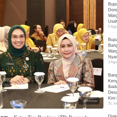
Bupa
Doro
Warg
Usah
5 Agu
Bupa
Bang
Warg
Nyam
3 Agu
Bang
Ken
Ibad
Desa
Kini
Perbesar
31 Ju
Disk