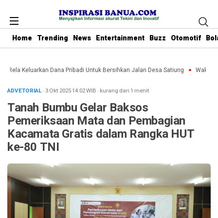
Home
Trending
News
Entertainment
Buzz
Otomotif
Bol
u Rela Keluarkan Dana Pribadi Untuk Bersihkan Jalan Desa Satiung
Waket DPR
ADVETORIAL
· 3 Okt 2025
14:02
WIB
·
kurang dari 1 menit
Tanah Bumbu Gelar Baksos
Pemeriksaan Mata dan Pembagian
Kacamata Gratis dalam Rangka HUT
ke-80 TNI