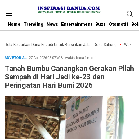
Home
Trending
News
Entertainment
Buzz
Otomotif
Bol
u Rela Keluarkan Dana Pribadi Untuk Bersihkan Jalan Desa Satiung
Waket DPR
ADVETORIAL
· 27 Apr 2026
05:07
WIB
·
waktu baca 1 menit
Tanah Bumbu Canangkan Gerakan Pilah
Sampah di Hari Jadi ke-23 dan
Peringatan Hari Bumi 2026