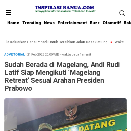
Home
Trending
News
Entertainment
Buzz
Otomotif
Bol
Rela Keluarkan Dana Pribadi Untuk Bersihkan Jalan Desa Satiung
Waket DPRD 
ADVETORIAL
· 21 Feb 2025
20:00
WIB
·
waktu baca 1 menit
Sudah Berada di Magelang, Andi Rudi
Latif Siap Mengikuti ‘Magelang
Retreat’ Sesuai Arahan Presiden
Prabowo