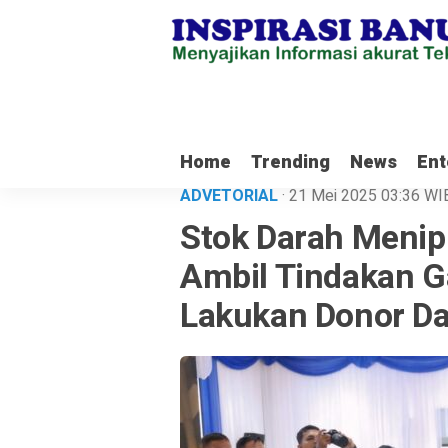
lenial Tanbu Rela Keluarkan Dana Pribadi Untuk Bersihkan Jalan Desa Sat
Home
Trending
News
Ent
ADVETORIAL
· 21 Mei 2025
03:36
WI
Stok Darah Menipi
Ambil Tindakan 
Lakukan Donor D