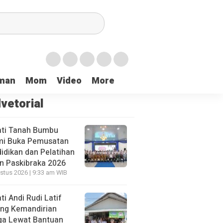
i Untuk Negeri
Tanbu Launching Gerakan Pengibaran 5.000 Bendera 
man
Mom
Video
More
vetorial
ti Tanah Bumbu
mi Buka Pemusatan
idikan dan Pelatihan
n Paskibraka 2026
stus 2026 | 9:33 am WIB
ti Andi Rudi Latif
ng Kemandirian
a Lewat Bantuan