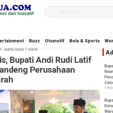
iung
Waket DPRD Tanbu Sebut Generasi Muda Harus Ikut Berkontribus
ertainment
Buzz
Otomotif
Bola & Sports
Wo
B
·
waktu baca 1 menit
Ad
s, Bupati Andi Rudi Latif
Bupa
Gandeng Perusahaan
Res
arah
Pend
Calo
5 Agu
Bupa
Doro
Warg