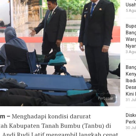
Usah
5 Agu
Bupa
Bang
Warg
Nyam
3 Agu
Bang
Ken
Ibad
Desa
Kini
Perbesar
31 Ju
Disk
om –
Menghadapi kondisi darurat
Perk
ntah Kabupaten Tanah Bumbu (Tanbu) di
30 Ju
Andi Rudi Latif mengambil langkah cepat