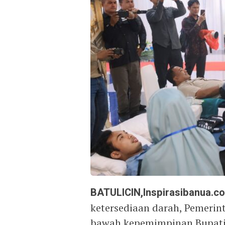
BATULICIN,Inspirasibanua.c
ketersediaan darah, Pemeri
bawah kepemimpinan Bupati 