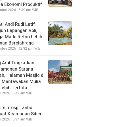
a Ekonomi Produktif
stus 2026 | 5:39 am WIB
ti Andi Rudi Latif
un Lapangan Voli,
a Madu Retno Lebih
an Berolahraga
stus 2026 | 12:32 pm WIB
 Arul Tingkatkan
yamanan Sarana
ah, Halaman Masjid di
 Mantawakan Mulia
 Lebih Tertata
li 2026 | 5:49 am WIB
ominfosp Tanbu
uat Keamanan Siber
li 2026 | 5:34 am WIB