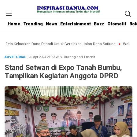
Home
Trending
News
Entertainment
Buzz
Otomotif
Bol
u Rela Keluarkan Dana Pribadi Untuk Bersihkan Jalan Desa Satiung
Waket DPR
ADVETORIAL
· 20 Apr 2024
21:33
WIB
·
kurang dari 1 menit
Stand Setwan di Expo Tanah Bumbu,
Tampilkan Kegiatan Anggota DPRD