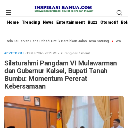
Home
Trending
News
Entertainment
Buzz
Otomotif
Bol
bu Rela Keluarkan Dana Pribadi Untuk Bersihkan Jalan Desa Satiung
Waket DPR
ADVETORIAL
· 12 Mar 2025
23:28
WIB
·
kurang dari 1 menit
Silaturahmi Pangdam VI Mulawarman
dan Gubernur Kalsel, Bupati Tanah
Bumbu: Momentum Pererat
Kebersamaan