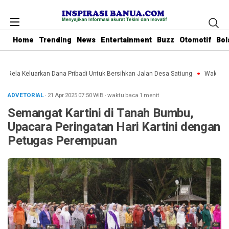
Home
Trending
News
Entertainment
Buzz
Otomotif
Bol
u Rela Keluarkan Dana Pribadi Untuk Bersihkan Jalan Desa Satiung
Waket DPRD
ADVETORIAL
· 21 Apr 2025
07:50
WIB
·
waktu baca 1 menit
Semangat Kartini di Tanah Bumbu,
Upacara Peringatan Hari Kartini dengan
Petugas Perempuan