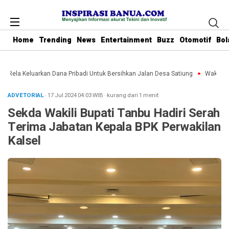
Home
Trending
News
Entertainment
Buzz
Otomotif
Bol
u Rela Keluarkan Dana Pribadi Untuk Bersihkan Jalan Desa Satiung
Waket DPR
ADVETORIAL
· 17 Jul 2024
04:03
WIB
·
kurang dari 1 menit
Sekda Wakili Bupati Tanbu Hadiri Serah
Terima Jabatan Kepala BPK Perwakilan
Kalsel