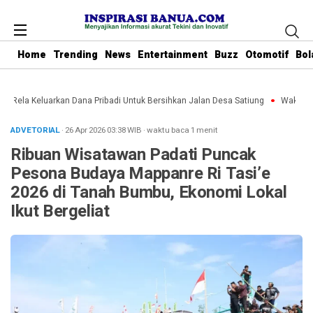
Home
Trending
News
Entertainment
Buzz
Otomotif
Bol
bu Rela Keluarkan Dana Pribadi Untuk Bersihkan Jalan Desa Satiung
Waket DPR
ADVETORIAL
· 26 Apr 2026
03:38
WIB
·
waktu baca 1 menit
Ribuan Wisatawan Padati Puncak
Pesona Budaya Mappanre Ri Tasi’e
2026 di Tanah Bumbu, Ekonomi Lokal
Ikut Bergeliat