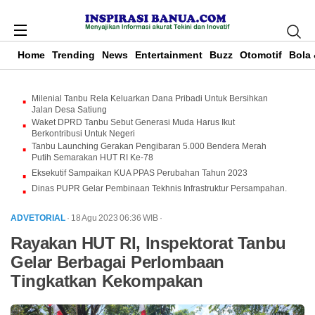
Home
Trending
News
Entertainment
Buzz
Otomotif
Bola 
Milenial Tanbu Rela Keluarkan Dana Pribadi Untuk Bersihkan
Jalan Desa Satiung
Waket DPRD Tanbu Sebut Generasi Muda Harus Ikut
Berkontribusi Untuk Negeri
Tanbu Launching Gerakan Pengibaran 5.000 Bendera Merah
Putih Semarakan HUT RI Ke-78
Eksekutif Sampaikan KUA PPAS Perubahan Tahun 2023
Dinas PUPR Gelar Pembinaan Tekhnis Infrastruktur Persampahan.
ADVETORIAL
· 18 Agu 2023
06:36
WIB
·
Rayakan HUT RI, Inspektorat Tanbu
Gelar Berbagai Perlombaan
Tingkatkan Kekompakan