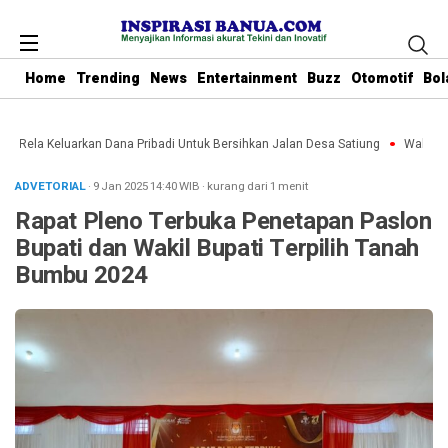
Home
Trending
News
Entertainment
Buzz
Otomotif
Bol
u Rela Keluarkan Dana Pribadi Untuk Bersihkan Jalan Desa Satiung
Waket DPR
ADVETORIAL
· 9 Jan 2025
14:40
WIB
·
kurang dari 1 menit
Rapat Pleno Terbuka Penetapan Paslon
Bupati dan Wakil Bupati Terpilih Tanah
Bumbu 2024