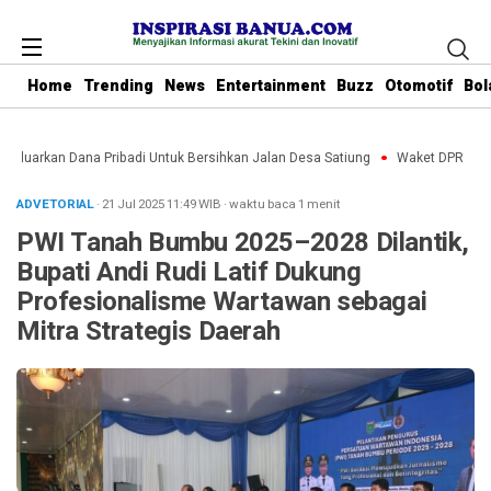
Home
Trending
News
Entertainment
Buzz
Otomotif
Bol
eluarkan Dana Pribadi Untuk Bersihkan Jalan Desa Satiung
Waket DPRD Tanbu 
ADVETORIAL
· 21 Jul 2025
11:49
WIB
·
waktu baca 1 menit
PWI Tanah Bumbu 2025–2028 Dilantik,
Bupati Andi Rudi Latif Dukung
Profesionalisme Wartawan sebagai
Mitra Strategis Daerah