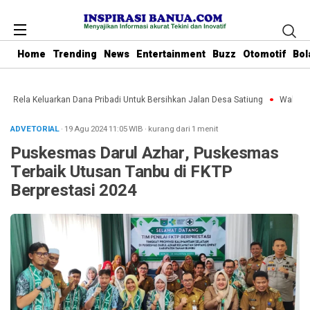
Home
Trending
News
Entertainment
Buzz
Otomotif
Bol
bu Rela Keluarkan Dana Pribadi Untuk Bersihkan Jalan Desa Satiung
Waket DPR
ADVETORIAL
· 19 Agu 2024
11:05
WIB
·
kurang dari 1 menit
Puskesmas Darul Azhar, Puskesmas
Terbaik Utusan Tanbu di FKTP
Berprestasi 2024