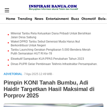
Home
Trending
News
Entertainment
Buzz
Otomotif
Bola 
Milenial Tanbu Rela Keluarkan Dana Pribadi Untuk Bersihkan
Jalan Desa Satiung
Waket DPRD Tanbu Sebut Generasi Muda Harus Ikut
Berkontribusi Untuk Negeri
Tanbu Launching Gerakan Pengibaran 5.000 Bendera Merah
Putih Semarakan HUT RI Ke-78
Eksekutif Sampaikan KUA PPAS Perubahan Tahun 2023
Dinas PUPR Gelar Pembinaan Tekhnis Infrastruktur Persampahan.
ADVETORIAL
· 7 Agu 2025
12:49
WIB
·
Pimpin KONI Tanah Bumbu, Adi
Haidir Targetkan Hasil Maksimal di
Porprov 2025