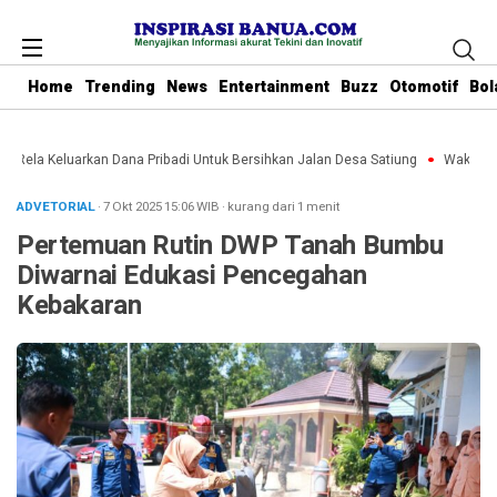
Home
Trending
News
Entertainment
Buzz
Otomotif
Bol
u Rela Keluarkan Dana Pribadi Untuk Bersihkan Jalan Desa Satiung
Waket DPR
ADVETORIAL
· 7 Okt 2025
15:06
WIB
·
kurang dari 1 menit
Pertemuan Rutin DWP Tanah Bumbu
Diwarnai Edukasi Pencegahan
Kebakaran