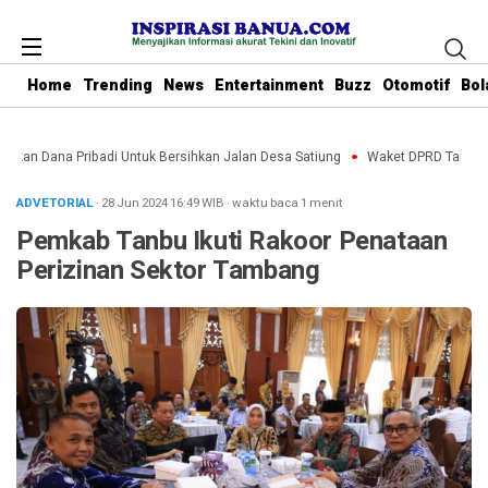
Home
Trending
News
Entertainment
Buzz
Otomotif
Bol
arkan Dana Pribadi Untuk Bersihkan Jalan Desa Satiung
Waket DPRD Tanbu Seb
ADVETORIAL
· 28 Jun 2024
16:49
WIB
·
waktu baca 1 menit
Pemkab Tanbu Ikuti Rakoor Penataan
Perizinan Sektor Tambang