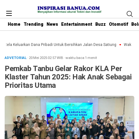
Home
Trending
News
Entertainment
Buzz
Otomotif
Bol
u Rela Keluarkan Dana Pribadi Untuk Bersihkan Jalan Desa Satiung
Waket DPR
ADVETORIAL
· 20 Mei 2025
02:57
WIB
·
waktu baca 1 menit
Pemkab Tanbu Gelar Rakor KLA Per
Klaster Tahun 2025: Hak Anak Sebagai
Prioritas Utama