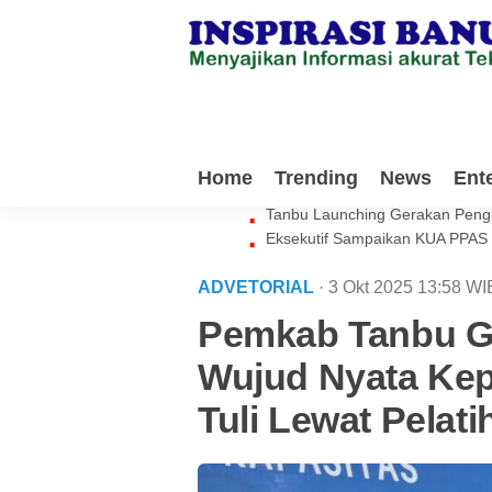
Milenial Tanbu Rela Keluarkan 
Home
Trending
News
Ent
Waket DPRD Tanbu Sebut Genera
Tanbu Launching Gerakan Peng
Eksekutif Sampaikan KUA PPAS
ADVETORIAL
· 3 Okt 2025
13:58
WI
Pemkab Tanbu G
Wujud Nyata Kep
Tuli Lewat Pelat