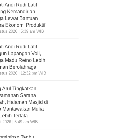
ti Andi Rudi Latif
ng Kemandirian
a Lewat Bantuan
a Ekonomi Produktif
stus 2026 | 5:39 am WIB
ti Andi Rudi Latif
un Lapangan Voli,
a Madu Retno Lebih
an Berolahraga
stus 2026 | 12:32 pm WIB
 Arul Tingkatkan
yamanan Sarana
ah, Halaman Masjid di
 Mantawakan Mulia
 Lebih Tertata
li 2026 | 5:49 am WIB
ominfosp Tanbu