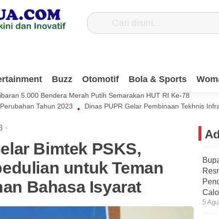
Dana Pribadi Untuk Bersihkan Jalan Desa Satiung
ertainment
Buzz
Otomotif
Bola & Sports
Wom
si Muda Harus Ikut Berkontribusi Untuk Negeri
ibaran 5.000 Bendera Merah Putih Semarakan HUT RI Ke-78
 Perubahan Tahun 2023
Dinas PUPR Gelar Pembinaan Tekhnis Infr
B
·
Ad
elar Bimtek PSKS,
Bupa
edulian untuk Teman
Res
ihan Bahasa Isyarat
Pend
Calo
5 Agu