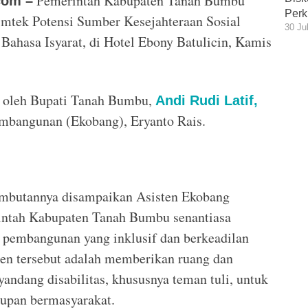
Pemerintah Kabupaten Tanah Bumbu
com –
Perk
mtek Potensi Sumber Kesejahteraan Sosial
30 Ju
ahasa Isyarat, di Hotel Ebony Batulicin, Kamis
mi oleh Bupati Tanah Bumbu,
Andi Rudi Latif,
mbangunan (Ekobang), Eryanto Rais.
ambutannya disampaikan Asisten Ekobang
intah Kabupaten Tanah Bumbu senantiasa
pembangunan yang inklusif dan berkeadilan
men tersebut adalah memberikan ruang dan
andang disabilitas, khususnya teman tuli, untuk
dupan bermasyarakat.