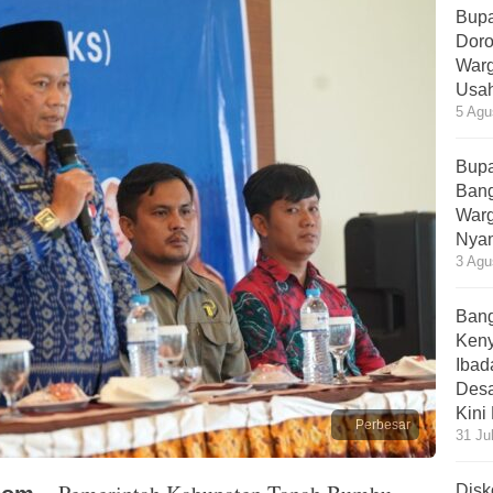
Bupa
Doro
Warg
Usah
5 Agu
Bupa
Bang
Warg
Nyam
3 Agu
Bang
Ken
Ibad
Desa
Kini
Perbesar
31 Ju
Disk