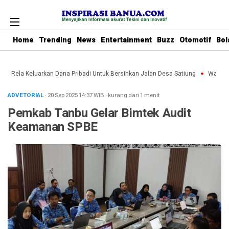
Home
Trending
News
Entertainment
Buzz
Otomotif
Bol
bu Rela Keluarkan Dana Pribadi Untuk Bersihkan Jalan Desa Satiung
Waket DP
ADVETORIAL
· 20 Sep 2025
14:37
WIB
·
kurang dari 1 menit
Pemkab Tanbu Gelar Bimtek Audit
Keamanan SPBE