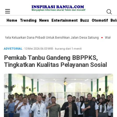
Home
Trending
News
Entertainment
Buzz
Otomotif
Bol
u Rela Keluarkan Dana Pribadi Untuk Bersihkan Jalan Desa Satiung
Waket DPR
ADVETORIAL
· 13 Mei 2026
06:03
WIB
·
kurang dari 1 menit
Pemkab Tanbu Gandeng BBPPKS,
Tingkatkan Kualitas Pelayanan Sosial