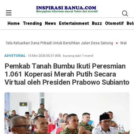
Home
Trending
News
Entertainment
Buzz
Otomotif
Bol
u Rela Keluarkan Dana Pribadi Untuk Bersihkan Jalan Desa Satiung
Waket DPR
ADVETORIAL
· 16 Mei 2026
05:51
WIB
·
kurang dari 1 menit
Pemkab Tanah Bumbu Ikuti Peresmian
1.061 Koperasi Merah Putih Secara
Virtual oleh Presiden Prabowo Subianto