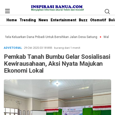
Home
Trending
News
Entertainment
Buzz
Otomotif
Bol
bu Rela Keluarkan Dana Pribadi Untuk Bersihkan Jalan Desa Satiung
Waket DPR
ADVETORIAL
· 29 Okt 2025
03:18
WIB
·
kurang dari 1 menit
Pemkab Tanah Bumbu Gelar Sosialisasi
Kewirausahaan, Aksi Nyata Majukan
Ekonomi Lokal