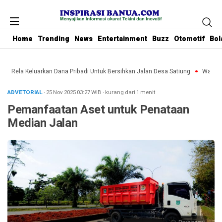
Home
Trending
News
Entertainment
Buzz
Otomotif
Bol
nbu Rela Keluarkan Dana Pribadi Untuk Bersihkan Jalan Desa Satiung
Waket DP
ADVETORIAL
· 25 Nov 2025
03:27
WIB
·
kurang dari 1 menit
Pemanfaatan Aset untuk Penataan
Median Jalan