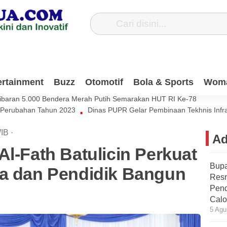
Dana Pribadi Untuk Bersihkan Jalan Desa Satiung
ertainment
Buzz
Otomotif
Bola & Sports
Wom
si Muda Harus Ikut Berkontribusi Untuk Negeri
ibaran 5.000 Bendera Merah Putih Semarakan HUT RI Ke-78
 Perubahan Tahun 2023
Dinas PUPR Gelar Pembinaan Tekhnis Infr
IB
·
Ad
Al-Fath Batulicin Perkuat
Bupa
ua dan Pendidik Bangun
Res
Pend
Calo
5 Agu