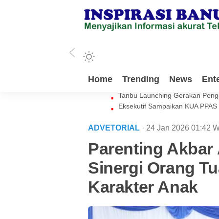
Milenial Tanbu Rela Keluarkan 
Home
Trending
News
Ent
Waket DPRD Tanbu Sebut Genera
Tanbu Launching Gerakan Peng
Eksekutif Sampaikan KUA PPAS
ADVETORIAL
· 24 Jan 2026
01:42
W
Parenting Akbar 
Sinergi Orang T
Karakter Anak