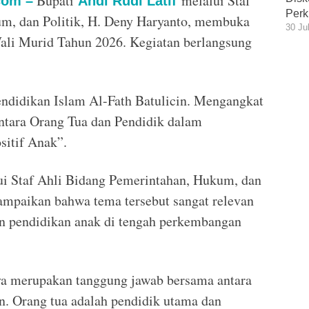
Bupati
melalui Staf
com
–
Andi Rudi Latif
Perk
m, dan Politik, H. Deny Haryanto, membuka
30 Ju
Wali Murid Tahun 2026. Kegiatan berlangsung
endidikan Islam Al-Fath Batulicin. Mengangkat
ntara Orang Tua dan Pendidik dalam
itif Anak”.
i Staf Ahli Bidang Pemerintahan, Hukum, dan
ampaikan bahwa tema tersebut sangat relevan
n pendidikan anak di tengah perkembangan
ya merupakan tanggung jawab bersama antara
an. Orang tua adalah pendidik utama dan