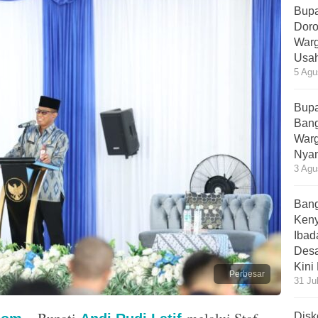
Bupa
Doro
Warg
Usah
5 Agu
Bupa
Bang
Warg
Nyam
3 Agu
Bang
Ken
Ibad
Desa
Kini
Perbesar
31 Ju
Disk