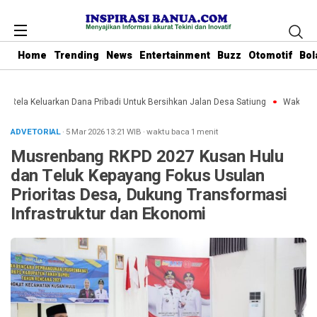
Home
Trending
News
Entertainment
Buzz
Otomotif
Bol
u Rela Keluarkan Dana Pribadi Untuk Bersihkan Jalan Desa Satiung
Waket DPRD
ADVETORIAL
· 5 Mar 2026
13:21
WIB
·
waktu baca 1 menit
Musrenbang RKPD 2027 Kusan Hulu
dan Teluk Kepayang Fokus Usulan
Prioritas Desa, Dukung Transformasi
Infrastruktur dan Ekonomi