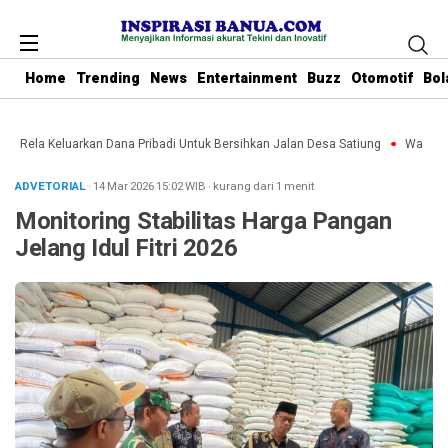
Home
Trending
News
Entertainment
Buzz
Otomotif
Bol
bu Rela Keluarkan Dana Pribadi Untuk Bersihkan Jalan Desa Satiung
Waket DP
ADVETORIAL
· 14 Mar 2026
15:02
WIB
·
kurang dari 1 menit
Monitoring Stabilitas Harga Pangan
Jelang Idul Fitri 2026