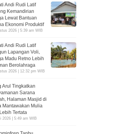
ti Andi Rudi Latif
ng Kemandirian
a Lewat Bantuan
a Ekonomi Produktif
stus 2026 | 5:39 am WIB
ti Andi Rudi Latif
un Lapangan Voli,
a Madu Retno Lebih
an Berolahraga
stus 2026 | 12:32 pm WIB
 Arul Tingkatkan
yamanan Sarana
ah, Halaman Masjid di
 Mantawakan Mulia
 Lebih Tertata
li 2026 | 5:49 am WIB
ominfosp Tanbu