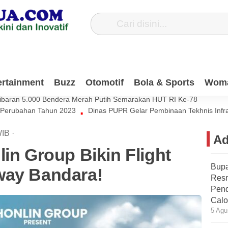
Dana Pribadi Untuk Bersihkan Jalan Desa Satiung
ertainment
Buzz
Otomotif
Bola & Sports
Wom
si Muda Harus Ikut Berkontribusi Untuk Negeri
ibaran 5.000 Bendera Merah Putih Semarakan HUT RI Ke-78
 Perubahan Tahun 2023
Dinas PUPR Gelar Pembinaan Tekhnis Infr
IB
·
Ad
lin Group Bikin Flight
Bupa
way Bandara!
Res
Pend
Calo
5 Agu