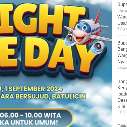
Bupa
Doro
Warg
Usah
5 Agu
Bupa
Bang
Warg
Nyam
3 Agu
Bang
Ken
Ibad
Desa
Kini
31 Ju
Disk