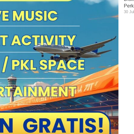
Perk
30 Ju