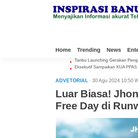
Milenial Tanbu Rela Keluarkan 
Home
Trending
News
Ent
Waket DPRD Tanbu Sebut Genera
Tanbu Launching Gerakan Peng
Eksekutif Sampaikan KUA PPAS
ADVETORIAL
· 30 Agu 2024
10:50
W
Luar Biasa! Jhon
Free Day di Run