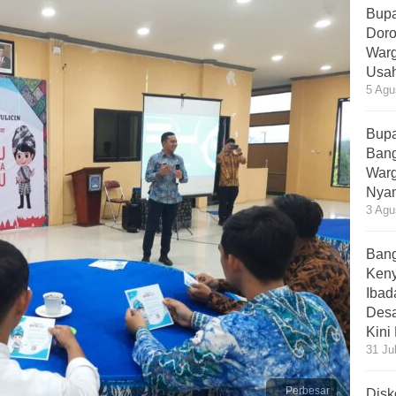
Bupa
Doro
Warg
Usah
5 Agu
Bupa
Bang
Warg
Nyam
3 Agu
Bang
Ken
Ibad
Desa
Kini
31 Ju
Perbesar
Disk