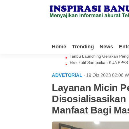
Milenial Tanbu Rela Keluarkan 
Home
Trending
News
Ent
Waket DPRD Tanbu Sebut Genera
Tanbu Launching Gerakan Peng
Eksekutif Sampaikan KUA PPAS
ADVETORIAL
· 19 Okt 2023
02:06
W
Layanan Micin 
Disosialisasikan I
Manfaat Bagi Ma