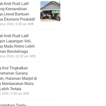
ti Andi Rudi Latif
ng Kemandirian
a Lewat Bantuan
a Ekonomi Produktif
stus 2026 | 5:39 am WIB
ti Andi Rudi Latif
un Lapangan Voli,
a Madu Retno Lebih
an Berolahraga
stus 2026 | 12:32 pm WIB
 Arul Tingkatkan
yamanan Sarana
ah, Halaman Masjid di
 Mantawakan Mulia
 Lebih Tertata
li 2026 | 5:49 am WIB
ominfosp Tanbu