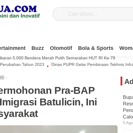
Dana Pribadi Untuk Bersihkan Jalan Desa Satiung
ertainment
Buzz
Otomotif
Bola & Sports
Wom
si Muda Harus Ikut Berkontribusi Untuk Negeri
ibaran 5.000 Bendera Merah Putih Semarakan HUT RI Ke-78
 Perubahan Tahun 2023
Dinas PUPR Gelar Pembinaan Tekhnis Infr
IB
·
Ad
Permohonan Pra-BAP
Bupa
migrasi Batulicin, Ini
Res
syarakat
Pend
Calo
5 Agu