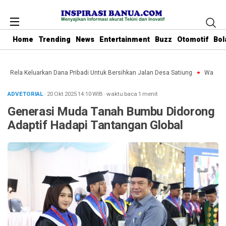
Home
Trending
News
Entertainment
Buzz
Otomotif
Bol
bu Rela Keluarkan Dana Pribadi Untuk Bersihkan Jalan Desa Satiung
Waket DPR
ADVETORIAL
· 20 Okt 2025
14:10
WIB
·
waktu baca 1 menit
Generasi Muda Tanah Bumbu Didorong
Adaptif Hadapi Tantangan Global