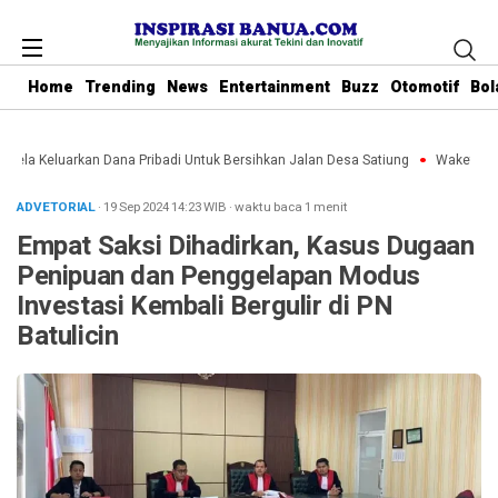
Home
Trending
News
Entertainment
Buzz
Otomotif
Bol
Rela Keluarkan Dana Pribadi Untuk Bersihkan Jalan Desa Satiung
Waket DPRD 
ADVETORIAL
· 19 Sep 2024
14:23
WIB
·
waktu baca 1 menit
Empat Saksi Dihadirkan, Kasus Dugaan
Penipuan dan Penggelapan Modus
Investasi Kembali Bergulir di PN
Batulicin