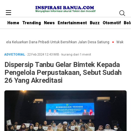
Home
Trending
News
Entertainment
Buzz
Otomotif
Bol
 Rela Keluarkan Dana Pribadi Untuk Bersihkan Jalan Desa Satiung
Waket DPRD
ADVETORIAL
· 22 Feb 2024
12:43
WIB
·
kurang dari 1 menit
Dispersip Tanbu Gelar Bimtek Kepada
Pengelola Perpustakaan, Sebut Sudah
26 Yang Akreditasi