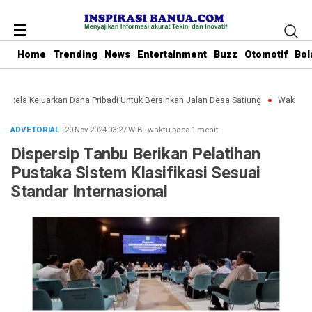
Home
Trending
News
Entertainment
Buzz
Otomotif
Bol
u Rela Keluarkan Dana Pribadi Untuk Bersihkan Jalan Desa Satiung
Waket DPRD
ADVETORIAL
· 20 Nov 2024
03:27
WIB
·
waktu baca 1 menit
Dispersip Tanbu Berikan Pelatihan
Pustaka Sistem Klasifikasi Sesuai
Standar Internasional