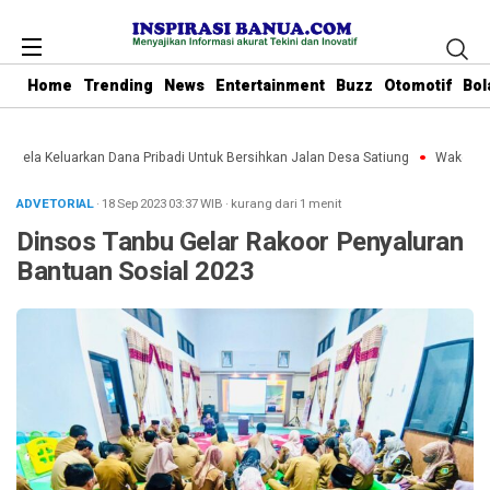
Home
Trending
News
Entertainment
Buzz
Otomotif
Bol
u Rela Keluarkan Dana Pribadi Untuk Bersihkan Jalan Desa Satiung
Waket DPRD
ADVETORIAL
· 18 Sep 2023
03:37
WIB
·
kurang dari 1 menit
Dinsos Tanbu Gelar Rakoor Penyaluran
Bantuan Sosial 2023