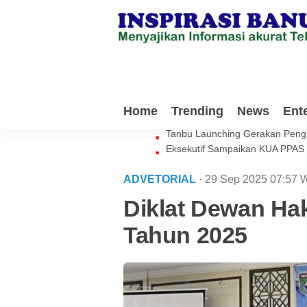
Milenial Tanbu Rela Keluarkan 
Home
Trending
News
Ent
Waket DPRD Tanbu Sebut Genera
Tanbu Launching Gerakan Peng
Eksekutif Sampaikan KUA PPAS
ADVETORIAL
· 29 Sep 2025
07:57
W
Diklat Dewan H
Tahun 2025