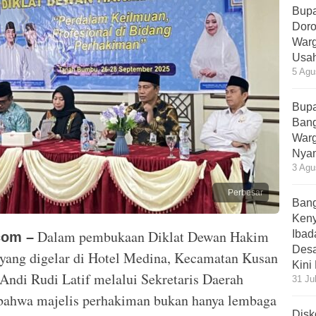
Bupa
Doro
Warg
Usah
5 Agu
Bupa
Bang
Warg
Nyam
3 Agu
Perbesar
Bang
Ken
Dalam pembukaan Diklat Dewan Hakim
Ibad
com –
Desa
ng digelar di Hotel Medina, Kecamatan Kusan
Kini
 Andi Rudi Latif melalui Sekretaris Daerah
31 Ju
bahwa majelis perhakiman bukan hanya lembaga
Disk