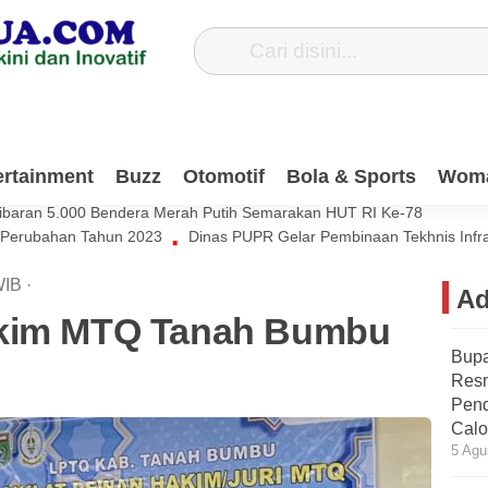
Dana Pribadi Untuk Bersihkan Jalan Desa Satiung
ertainment
Buzz
Otomotif
Bola & Sports
Wom
si Muda Harus Ikut Berkontribusi Untuk Negeri
ibaran 5.000 Bendera Merah Putih Semarakan HUT RI Ke-78
 Perubahan Tahun 2023
Dinas PUPR Gelar Pembinaan Tekhnis Infr
IB
·
Ad
akim MTQ Tanah Bumbu
Bupa
Res
Pend
Calo
5 Agu