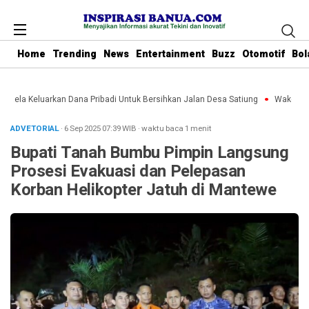
Home
Trending
News
Entertainment
Buzz
Otomotif
Bol
 Rela Keluarkan Dana Pribadi Untuk Bersihkan Jalan Desa Satiung
Waket DPRD
ADVETORIAL
· 6 Sep 2025
07:39
WIB
·
waktu baca 1 menit
Bupati Tanah Bumbu Pimpin Langsung
Prosesi Evakuasi dan Pelepasan
Korban Helikopter Jatuh di Mantewe