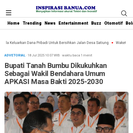
Home
Trending
News
Entertainment
Buzz
Otomotif
Bol
Rela Keluarkan Dana Pribadi Untuk Bersihkan Jalan Desa Satiung
Waket DPRD 
ADVETORIAL
· 18 Jul 2025
10:07
WIB
·
waktu baca 1 menit
Bupati Tanah Bumbu Dikukuhkan
Sebagai Wakil Bendahara Umum
APKASI Masa Bakti 2025-2030