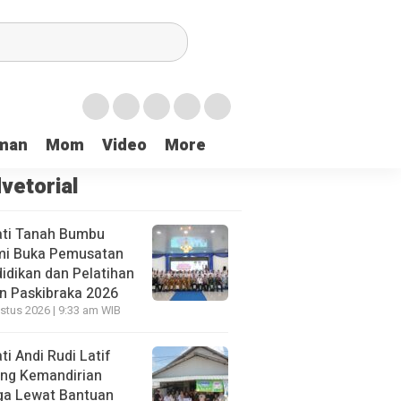
ri
Tanbu Launching Gerakan Pengibaran 5.000 Bendera Merah Putih 
man
Mom
Video
More
vetorial
ti Tanah Bumbu
mi Buka Pemusatan
idikan dan Pelatihan
n Paskibraka 2026
stus 2026 | 9:33 am WIB
ti Andi Rudi Latif
ng Kemandirian
a Lewat Bantuan