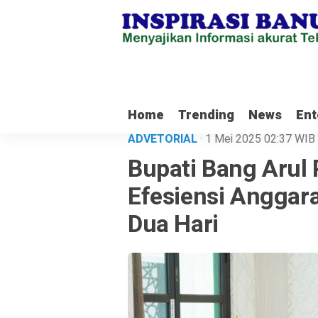
Rela Keluarkan Dana Pribadi Untuk Bersihkan Jalan Desa Satiung
Waket
Home
Trending
News
Ent
ADVETORIAL
· 1 Mei 2025
02:37
WIB
Bupati Bang Arul
Efesiensi Anggar
Dua Hari