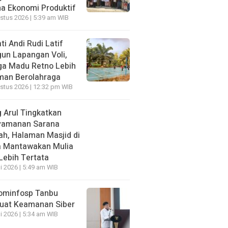
a Ekonomi Produktif
stus 2026 | 5:39 am WIB
ti Andi Rudi Latif
un Lapangan Voli,
a Madu Retno Lebih
an Berolahraga
stus 2026 | 12:32 pm WIB
 Arul Tingkatkan
yamanan Sarana
ah, Halaman Masjid di
 Mantawakan Mulia
 Lebih Tertata
li 2026 | 5:49 am WIB
ominfosp Tanbu
uat Keamanan Siber
li 2026 | 5:34 am WIB