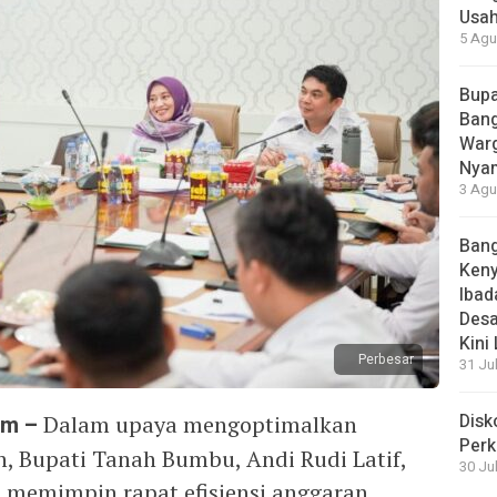
Usah
5 Agu
Bupa
Bang
Warg
Nyam
3 Agu
Bang
Ken
Ibad
Desa
Kini
Perbesar
31 Ju
Disk
om –
Dalam upaya mengoptimalkan
Perk
 Bupati Tanah Bumbu, Andi Rudi Latif,
30 Ju
, memimpin rapat efisiensi anggaran