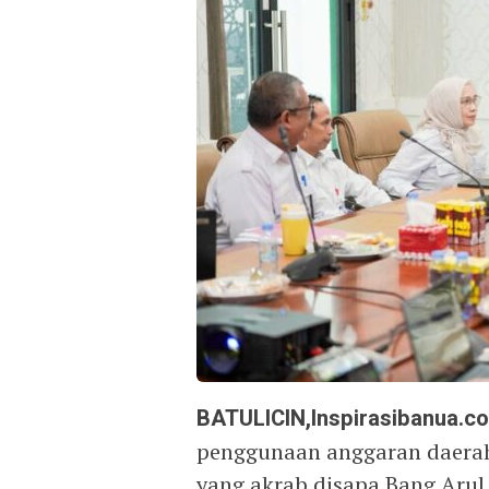
BATULICIN,Inspirasibanua.c
penggunaan anggaran daerah,
yang akrab disapa Bang Arul