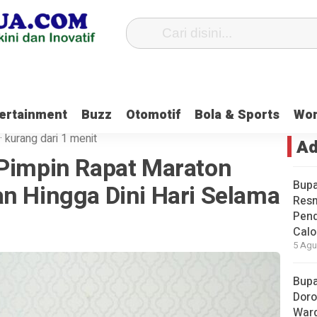
 DPRD Tanbu Sebut Generasi Muda Harus Ikut Berkontribusi Untuk Nege
ertainment
Buzz
Otomotif
Bola & Sports
Wo
·
kurang dari 1 menit
Ad
 Pimpin Rapat Maraton
Bupa
an Hingga Dini Hari Selama
Res
Pend
Calo
5 Agu
Bupa
Doro
Warg