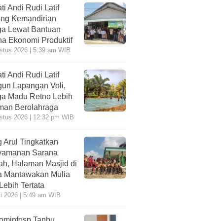
ti Andi Rudi Latif
ng Kemandirian
a Lewat Bantuan
a Ekonomi Produktif
stus 2026 | 5:39 am WIB
ti Andi Rudi Latif
un Lapangan Voli,
a Madu Retno Lebih
an Berolahraga
stus 2026 | 12:32 pm WIB
 Arul Tingkatkan
yamanan Sarana
ah, Halaman Masjid di
 Mantawakan Mulia
 Lebih Tertata
li 2026 | 5:49 am WIB
ominfosp Tanbu