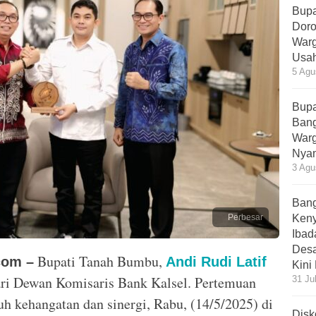
Bupa
Doro
Warg
Usah
5 Agu
Bupa
Bang
Warg
Nyam
3 Agu
Bang
Perbesar
Ken
Ibad
Desa
Bupati Tanah Bumbu,
com –
Andi Rudi Latif
Kini
ri Dewan Komisaris Bank Kalsel. Pertemuan
31 Ju
h kehangatan dan sinergi, Rabu, (14/5/2025) di
Disk