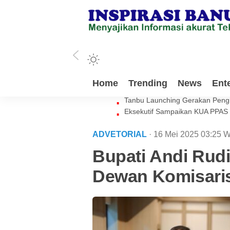
Milenial Tanbu Rela Keluarkan 
Home
Trending
News
Ent
Waket DPRD Tanbu Sebut Genera
Tanbu Launching Gerakan Peng
Eksekutif Sampaikan KUA PPAS
ADVETORIAL
· 16 Mei 2025
03:25
W
Bupati Andi Rudi
Dewan Komisaris