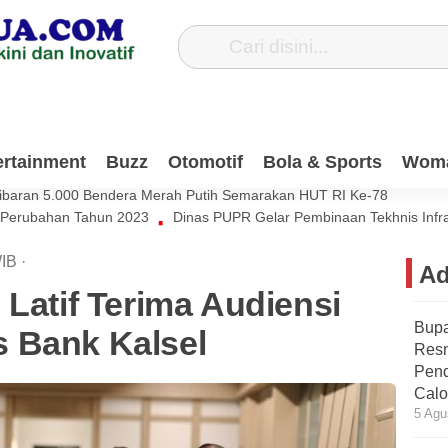
Dana Pribadi Untuk Bersihkan Jalan Desa Satiung
ertainment
Buzz
Otomotif
Bola & Sports
Wom
si Muda Harus Ikut Berkontribusi Untuk Negeri
ibaran 5.000 Bendera Merah Putih Semarakan HUT RI Ke-78
 Perubahan Tahun 2023
Dinas PUPR Gelar Pembinaan Tekhnis Infr
IB
·
Ad
 Latif Terima Audiensi
Bupa
 Bank Kalsel
Res
Pend
Calo
5 Agu