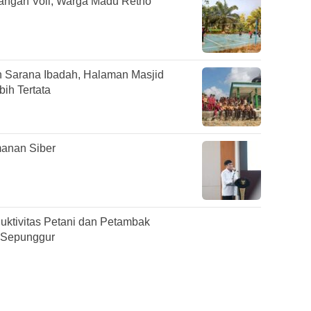
pangan Voli, Warga Madu Retno
 Sarana Ibadah, Halaman Masjid
ih Tertata
anan Siber
duktivitas Petani dan Petambak
 Sepunggur