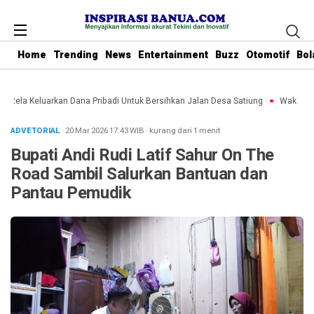
Home
Trending
News
Entertainment
Buzz
Otomotif
Bol
u Rela Keluarkan Dana Pribadi Untuk Bersihkan Jalan Desa Satiung
Waket DPRD
ADVETORIAL
· 20 Mar 2026
17:43
WIB
·
kurang dari 1 menit
Bupati Andi Rudi Latif Sahur On The
Road Sambil Salurkan Bantuan dan
Pantau Pemudik