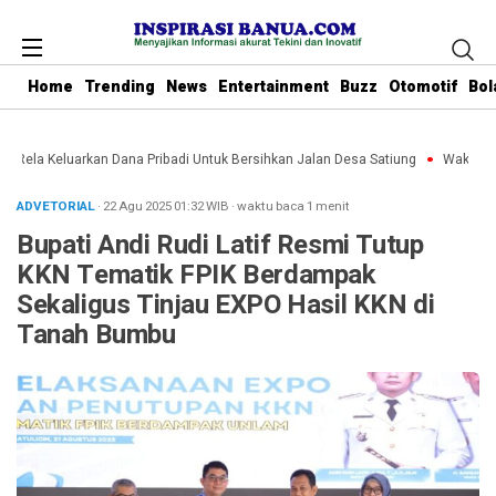
Home
Trending
News
Entertainment
Buzz
Otomotif
Bol
u Rela Keluarkan Dana Pribadi Untuk Bersihkan Jalan Desa Satiung
Waket DPR
ADVETORIAL
· 22 Agu 2025
01:32
WIB
·
waktu baca 1 menit
Bupati Andi Rudi Latif Resmi Tutup
KKN Tematik FPIK Berdampak
Sekaligus Tinjau EXPO Hasil KKN di
Tanah Bumbu